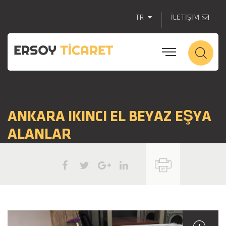
TR
İLETİŞİM
ANKARA IKINCI EL BEYAZ EŞYA
ALANLAR