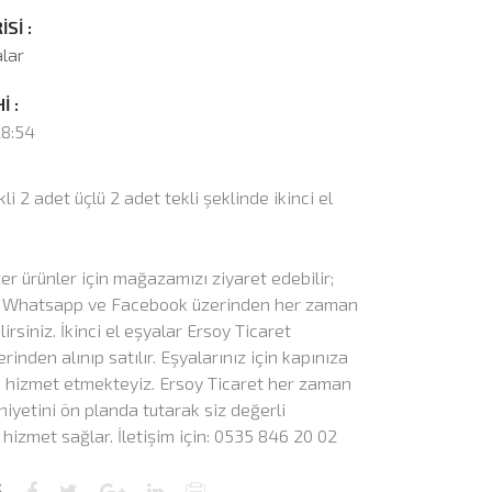
Sİ :
alar
İ :
28:54
i 2 adet üçlü 2 adet tekli şeklinde ikinci el
r ürünler için mağazamızı ziyaret edebilir;
n, Whatsapp ve Facebook üzerinden her zaman
lirsiniz. İkinci el eşyalar Ersoy Ticaret
erinden alınıp satılır. Eşyalarınız için kapınıza
e hizmet etmekteyiz. Ersoy Ticaret her zaman
yetini ön planda tutarak siz değerli
 hizmet sağlar. İletişim için: 0535 846 20 02
Ş