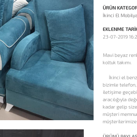
ÜRÜN KATEGORİ
İkinci El Mobily
EKLENME TARİH
23-07-2019 16:
Mavi beyaz renkl
koltuk takımı.
İkinci el benze
bizimle telefo
iletişime geçebi
aracılığıyla değ
kadar gelip siz
müşteri memnuni
müşterilerimize
ÜRÜNÜ PAYLA