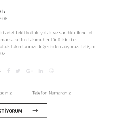
İ :
2:08
iki adet tekli koltuk. yatak ve sandıklı. ikinci el
marka koltuk takımı. her türlü ikinci el
oltuk takımlarınızı değerinden alıyoruz. iletişim
002
Ş
 İSTİYORUM