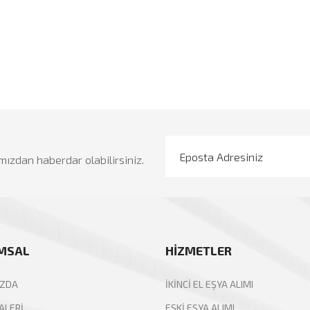
mızdan haberdar olabilirsiniz.
MSAL
HİZMETLER
IZDA
İKİNCİ EL EŞYA ALIMI
ALERİ
ESKİ EŞYA ALIMI