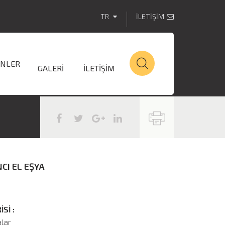
TR
İLETİŞİM
NLER
GALERİ
İLETİŞİM
CI EL EŞYA
Sİ :
alar