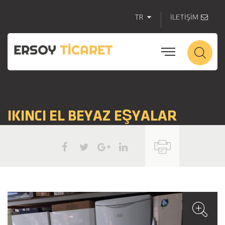
TR
İLETİŞİM
IKINCI EL BEYAZ EŞYALAR