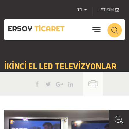
TR
İLETİŞİM
İKİNCİ EL LED TELEVİZYONLAR