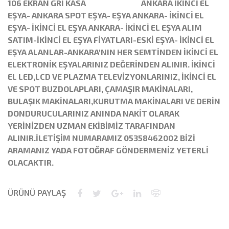
106 EKRAN GRİ KASA ANKARA İKİNCİ EL
EŞYA- ANKARA SPOT EŞYA- EŞYA ANKARA- İKİNCİ EL
EŞYA- İKİNCİ EL EŞYA ANKARA- İKİNCİ EL EŞYA ALIM
SATIM-İKİNCİ EL EŞYA FİYATLARI-ESKİ EŞYA- İKİNCİ EL
EŞYA ALANLAR-ANKARA'NIN HER SEMTİNDEN İKİNCİ EL
ELEKTRONİK EŞYALARINIZ DEĞERİNDEN ALINIR. İKİNCİ
EL LED,LCD VE PLAZMA TELEVİZYONLARINIZ, İKİNCİ EL
VE SPOT BUZDOLAPLARI, ÇAMAŞIR MAKİNALARI,
BULAŞIK MAKİNALARI,KURUTMA MAKİNALARI VE DERİN
DONDURUCULARINIZ ANINDA NAKİT OLARAK
YERİNİZDEN UZMAN EKİBİMİZ TARAFINDAN
ALINIR.İLETİŞİM NUMARAMIZ 05358462002 BİZİ
ARAMANIZ YADA FOTOĞRAF GÖNDERMENİZ YETERLİ
OLACAKTIR.
ÜRÜNÜ PAYLAŞ